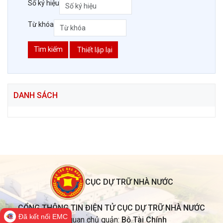
Số ký hiệu
Từ khóa
Tìm kiếm
Thiết lập lại
DANH SÁCH
CỤC DỰ TRỮ NHÀ NƯỚC
CỔNG THÔNG TIN ĐIỆN TỬ CỤC DỰ TRỮ NHÀ NƯỚC
Đã kết nối EMC
Cơ quan chủ quản:
Bộ Tài Chính