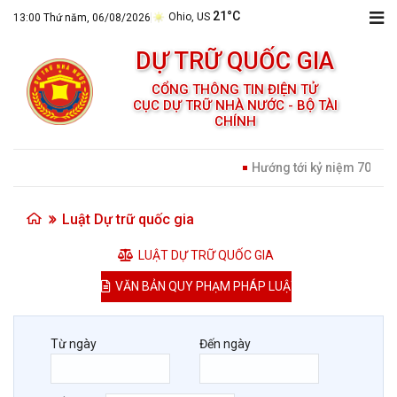
21°C
Ohio, US
:
13:00 Thứ năm, 06/08/2026
DỰ TRỮ QUỐC GIA
CỔNG THÔNG TIN ĐIỆN TỬ
CỤC DỰ TRỮ NHÀ NƯỚC - BỘ TÀI
CHÍNH
Hướng tới kỷ niệm 70 năm
Luật Dự trữ quốc gia
LUẬT DỰ TRỮ QUỐC GIA
VĂN BẢN QUY PHẠM PHÁP LUẬT LIÊN QUAN
Từ ngày
Đến ngày